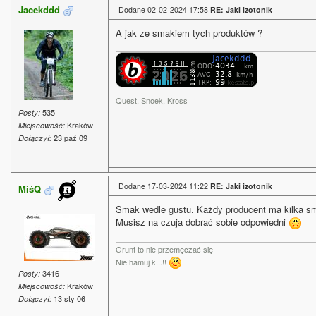
Jacekddd
Dodane 02-02-2024 17:58
RE: Jaki izotonik
A jak ze smakiem tych produktów ?
Quest, Snoek, Kross
535
Posty:
Kraków
Miejscowość:
23 paź 09
Dołączył:
Dodane 17-03-2024 11:22
RE: Jaki izotonik
MiśQ
Smak wedle gustu. Każdy producent ma kilka s
Musisz na czuja dobrać sobie odpowiedni
Grunt to nie przemęczać się!
Nie hamuj k...!!
3416
Posty:
Kraków
Miejscowość:
13 sty 06
Dołączył: