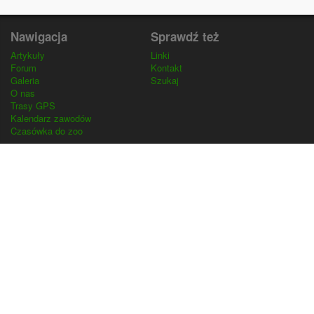
Nawigacja
Sprawdź też
Artykuły
Linki
Forum
Kontakt
Galeria
Szukaj
O nas
Trasy GPS
Kalendarz zawodów
Czasówka do zoo