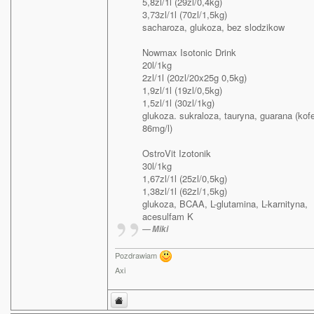
5,8zl/1l (29zl/0,4kg)
3,73zl/1l (70zl/1,5kg)
sacharoza, glukoza, bez slodzikow
Nowmax Isotonic Drink
20l/1kg
2zl/1l (20zl/20x25g 0,5kg)
1,9zl/1l (19zl/0,5kg)
1,5zl/1l (30zl/1kg)
glukoza. sukraloza, tauryna, guarana (kofe
86mg/l)
OstroVit Izotonik
30l/1kg
1,67zl/1l (25zl/0,5kg)
1,38zl/1l (62zl/1,5kg)
glukoza, BCAA, L-glutamina, L-karnityna,
acesulfam K
Miki
Pozdrawiam
Axi