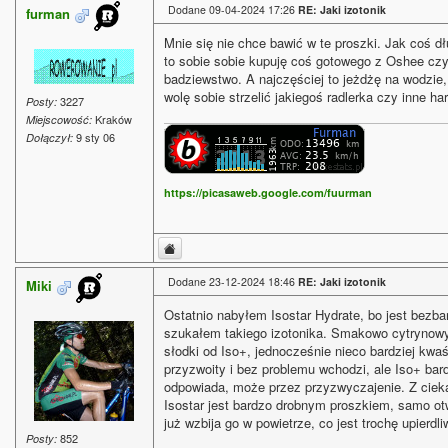
Dodane 09-04-2024 17:26
RE: Jaki izotonik
furman
Mnie się nie chce bawić w te proszki. Jak coś d
to sobie sobie kupuję coś gotowego z Oshee czy
badziewstwo. A najczęściej to jeżdżę na wodzie,
wolę sobie strzelić jakiegoś radlerka czy inne ha
3227
Posty:
Kraków
Miejscowość:
9 sty 06
Dołączył:
https://picasaweb.google.com/fuurman
Dodane 23-12-2024 18:46
RE: Jaki izotonik
Miki
Ostatnio nabyłem Isostar Hydrate, bo jest bezba
szukałem takiego izotonika. Smakowo cytrynowy
słodki od Iso+, jednocześnie nieco bardziej kwaś
przyzwoity i bez problemu wchodzi, ale Iso+ bard
odpowiada, może przez przyzwyczajenie. Z cie
Isostar jest bardzo drobnym proszkiem, samo ot
już wzbija go w powietrze, co jest trochę upierdli
852
Posty: