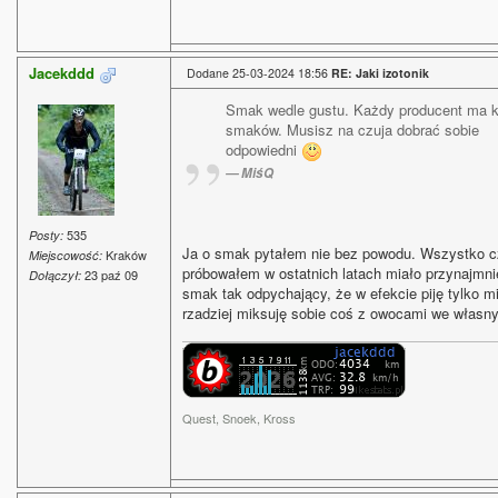
Jacekddd
Dodane 25-03-2024 18:56
RE: Jaki izotonik
Smak wedle gustu. Każdy producent ma k
smaków. Musisz na czuja dobrać sobie
odpowiedni
MiśQ
535
Posty:
Ja o smak pytałem nie bez powodu. Wszystko 
Kraków
Miejscowość:
próbowałem w ostatnich latach miało przynajmni
23 paź 09
Dołączył:
smak tak odpychający, że w efekcie piję tylko mi
rzadziej miksuję sobie coś z owocami we własn
Quest, Snoek, Kross