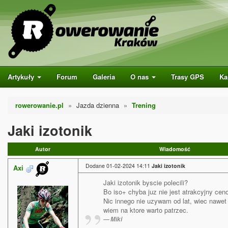
Artykuły
Forum
Galeria
O nas
Trasy GPS
Ka
rowerowanie.pl
Jazda dzienna
Trening
Jaki izotonik
Autor
Wiadomość
Dodane 01-02-2024 14:11
Jaki izotonik
Axi
Jaki izotonik byscie polecili?
Bo iso+ chyba juz nie jest atrakcyjny cen
Nic innego nie uzywam od lat, wiec nawet
wiem na ktore warto patrzec.
Miki