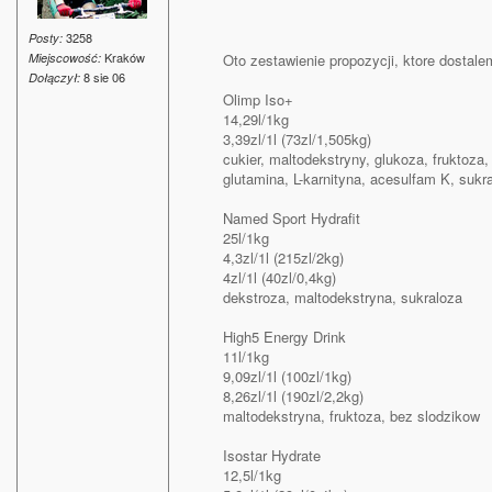
3258
Posty:
Kraków
Miejscowość:
Oto zestawienie propozycji, ktore dostale
8 sie 06
Dołączył:
Olimp Iso+
14,29l/1kg
3,39zl/1l (73zl/1,505kg)
cukier, maltodekstryny, glukoza, fruktoza, 
glutamina, L-karnityna, acesulfam K, sukr
Named Sport Hydrafit
25l/1kg
4,3zl/1l (215zl/2kg)
4zl/1l (40zl/0,4kg)
dekstroza, maltodekstryna, sukraloza
High5 Energy Drink
11l/1kg
9,09zl/1l (100zl/1kg)
8,26zl/1l (190zl/2,2kg)
maltodekstryna, fruktoza, bez slodzikow
Isostar Hydrate
12,5l/1kg