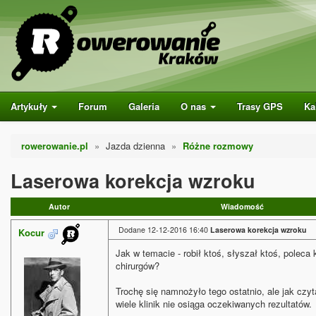
Artykuły
Forum
Galeria
O nas
Trasy GPS
Ka
rowerowanie.pl
Jazda dzienna
Różne rozmowy
Laserowa korekcja wzroku
Autor
Wiadomość
Dodane 12-12-2016 16:40
Laserowa korekcja wzroku
Kocur
Jak w temacie - robił ktoś, słyszał ktoś, poleca k
chirurgów?
Trochę się namnożyło tego ostatnio, ale jak czyt
wiele klinik nie osiąga oczekiwanych rezultatów.