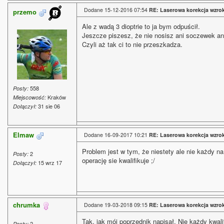
Dodane 15-12-2016 07:54
RE: Laserowa korekcja wzro
przemo
Ale z wadą 3 dioptrie to ja bym odpuścił.
Jeszcze piszesz, że nie nosisz ani soczewek an
Czyli aż tak ci to nie przeszkadza.
558
Posty:
Kraków
Miejscowość:
31 sie 06
Dołączył:
Elmaw
Dodane 16-09-2017 10:21
RE: Laserowa korekcja wzro
Problem jest w tym, że niestety ale nie każdy na
2
Posty:
operację sie kwalifikuje ;/
15 wrz 17
Dołączył:
chrumka
Dodane 19-03-2018 09:15
RE: Laserowa korekcja wzro
Tak, jak mój poprzednik napisał. Nie każdy kwalif
2
Posty: