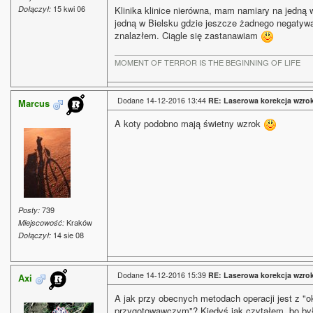
15 kwi 06
Dołączył:
Klinika klinice nierówna, mam namiary na jedną 
jedną w Bielsku gdzie jeszcze żadnego negatywa
znalazłem. Ciągle się zastanawiam
MOMENT OF TERROR IS THE BEGINNING OF LIFE
Dodane 14-12-2016 13:44
RE: Laserowa korekcja wzro
Marcus
A koty podobno mają świetny wzrok
739
Posty:
Kraków
Miejscowość:
14 sie 08
Dołączył:
Dodane 14-12-2016 15:39
RE: Laserowa korekcja wzro
Axi
A jak przy obecnych metodach operacji jest z "
przygotowawczym"? Kiedyś jak czytałem, bo był