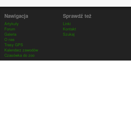
Nawigacja
Sprawdź też
Artykuły
Linki
Forum
Kontakt
Galeria
Szukaj
O nas
Trasy GPS
Kalendarz zawodów
Czasówka do zoo