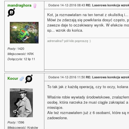
mandraghora
Dodane 14-12-2016 08:43
RE: Laserowa korekcja wzro
Kot, ja rozmawiałam na ten temat z okulistką i...
Mówi że zdarzają się powikłania dosyć często, 
zawsze daje to oczekiwany wynik. W efekcie mo
sp... wzrok do końca.
adrenalina? pół kilo poproszę :)
1420
Posty:
KRK
Miejscowość:
12 lip 11
Dołączyła:
Dodane 14-12-2016 11:50
RE: Laserowa korekcja wzro
Kocur
To tak jak z każdą operacją, czy to oczy, kolana
Właśnie robie wywiady środowiskowe, znalazłem
osobę, która narzeka że musi ciągle zakrapiać a
miesiące.
Ale też rozmawiałem już z 6 osobami, które są
zadowolone.
1596
Posty:
Kraków
Miejscowość: