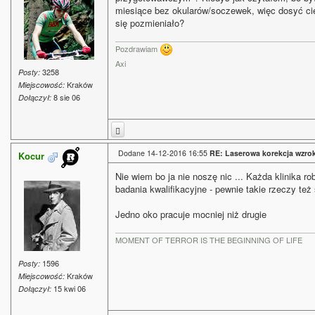
miesiące bez okularów/soczewek, więc dosyć ci
się pozmieniało?
Pozdrawiam
Axi
3258
Posty:
Kraków
Miejscowość:
8 sie 06
Dołączył:
Dodane 14-12-2016 16:55
RE: Laserowa korekcja wzro
Kocur
Nie wiem bo ja nie noszę nic ... Każda klinika ro
badania kwalifikacyjne - pewnie takie rzeczy też
Jedno oko pracuje mocniej niż drugie
MOMENT OF TERROR IS THE BEGINNING OF LIFE
1596
Posty:
Kraków
Miejscowość:
15 kwi 06
Dołączył: