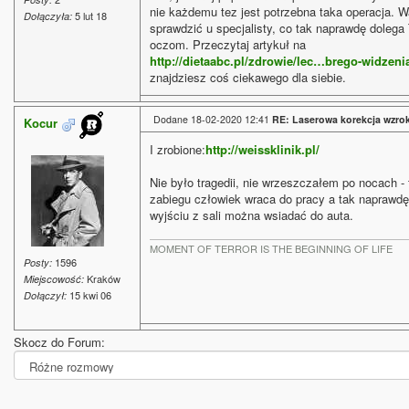
nie każdemu tez jest potrzebna taka operacja. W
5 lut 18
Dołączyła:
sprawdzić u specjalisty, co tak naprawdę dolega
oczom. Przeczytaj artykuł na
http://dietaabc.pl/zdrowie/lec…brego-widzeni
znajdziesz coś ciekawego dla siebie.
Dodane 18-02-2020 12:41
RE: Laserowa korekcja wzro
Kocur
I zrobione:
http://weissklinik.pl/
Nie było tragedii, nie wrzeszczałem po nocach - 
zabiegu człowiek wraca do pracy a tak naprawdę
wyjściu z sali można wsiadać do auta.
MOMENT OF TERROR IS THE BEGINNING OF LIFE
1596
Posty:
Kraków
Miejscowość:
15 kwi 06
Dołączył:
Skocz do Forum: