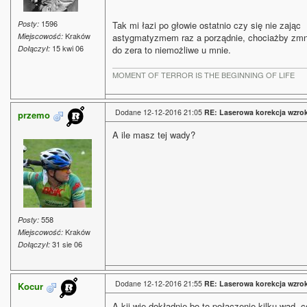
1596
Posty:
Tak mi łazi po głowie ostatnio czy się nie zając
Kraków
Miejscowość:
astygmatyzmem raz a porządnie, chociażby zmn
15 kwi 06
Dołączył:
do zera to niemożliwe u mnie.
MOMENT OF TERROR IS THE BEGINNING OF LIFE
Dodane 12-12-2016 21:05
RE: Laserowa korekcja wzro
przemo
A ile masz tej wady?
558
Posty:
Kraków
Miejscowość:
31 sie 06
Dołączył:
Dodane 12-12-2016 21:55
RE: Laserowa korekcja wzro
Kocur
A kij wie dokładnie bo to połączenie kilku wad, c