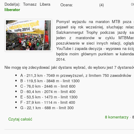
Dodał(a):
Tomasz Libera
0
Ocena:
(
4
)
liberator
Pomysł wyjazdu na maraton MTB poza g
pojawił się rok wcześniej, słuchając relac
Salzkammergut Trophy podczas jazdy s
jeden z maratonów w cyklu MTBMara
poszukiwanie w sieci innych relacji, ogląd
YouTube i zapada decyzja - wyprawa na ści
będzie moim głównym punktem w kalenda
2014.
Nie mogę się zdecydować jaki dystans wybrać, do wyboru jest 7 dystansó
A - 211,3 km - 7049 m przewyższeń, z limitem 750 zawodników
B - 119,5 km - 3848 m - limit 1300
C - 76,0 km - 2446 m - limit 600
D - 60,4 km - 2074 m - limit 400
E - 53,5 km - 1473 m - limit 1300
F - 37,9 km - 1114 m - limit 400
G - 22,1 km - 688 m - limit 300
8 komentarzy
· 
Czytaj całość