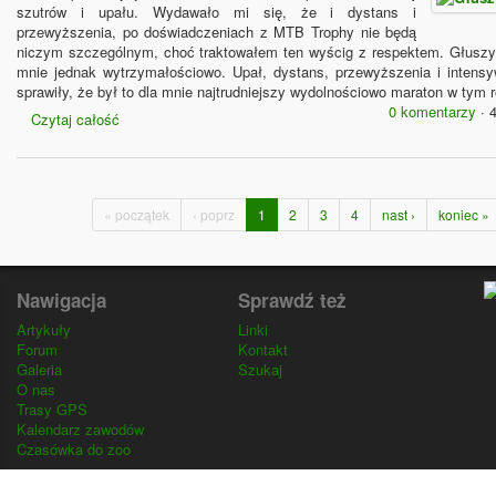
szutrów i upału. Wydawało mi się, że i dystans i
przewyższenia, po doświadczeniach z MTB Trophy nie będą
niczym szczególnym, choć traktowałem ten wyścig z respektem. Głusz
mnie jednak wytrzymałościowo. Upał, dystans, przewyższenia i intens
sprawiły, że był to dla mnie najtrudniejszy wydolnościowo maraton w tym 
0 komentarzy
· 
Czytaj całość
« początek
‹ poprz
1
2
3
4
nast ›
koniec »
Nawigacja
Sprawdź też
Artykuły
Linki
Forum
Kontakt
Galeria
Szukaj
O nas
Trasy GPS
Kalendarz zawodów
Czasówka do zoo