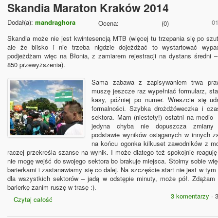
Skandia Maraton Kraków 2014
Dodał(a):
mandraghora
0
Ocena:
(
0
)
Skandia może nie jest kwintesencją MTB (więcej tu trzepania się po szut
ale że blisko i nie trzeba nigdzie dojeżdżać to wystartować wyp
podjeżdżam więc na Błonia, z zamiarem rejestracji na dystans średni 
850 przewyższenia).
Sama zabawa z zapisywaniem trwa praw
muszę jeszcze raz wypełniać formularz, sta
kasy, później po numer. Wreszcie się ud
formalności. Szybka drożdżóweczka i cza
sektora. Mam (niestety!) ostatni na medio 
jedyna chyba nie dopuszcza zmiany
podstawie wyników osiąganych w innych z
na końcu ogonka kilkuset zawodników z m
raczej przekreśla szanse na wynik. I może dlatego też spokojnie reaguję
nie mogę wejść do swojego sektora bo brakuje miejsca. Stoimy sobie wię
barierkami i zastanawiamy się co dalej. Na szczęście start nie jest w t
dla wszystkich sektorów – jadą w odstępie minuty, może pół. Zdążam
barierkę zanim ruszę w trasę :).
3 komentarzy
· 
Czytaj całość