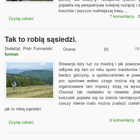
pojawiła się perspektywa kolejnej nużącej i d
kosztów i jeszcze nudniejszej trasy....
7 komentarzy
· 
Czytaj całość
Tak to robią sąsiedzi.
Dodał(a):
Piotr Furmański
08
Ocena:
(
0
)
furman
Słowacja leży tuż za miedzą i jak powsz
odbywa się tam co roku sporo maratonów 
bardzo górzysty, a społeczeństwo w pows
pro- sportowe wobec czego można się s
organizowane tam imprezy stoją na wyso
Chociaż tak niedaleko to niewiele „biał
koszulek pojawia się na starcie tamtejszyc
rzeczy równie mało można znaleźć rzeteln
jak to robią sąsiedzi.
6 komentarzy
· 
Czytaj całość