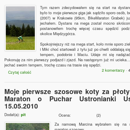
Tym razem zdecydowałem się na start na dystan
było to moje pierwsze giga jak sądziło sporo osób, b
(2007) w Krakowie (95km, BikeMaraton Grabek) ju
jechałem. Dystans na mega został mocno skrócon
postanowiłem trochę więcej czasu spędzić podzi
okolice Międzygórza.
Spokojniejszy niż na mega start, koło mnie sporo zi
i Miki choć startowali z tyłu już po chwili oddalają 
tempem, podobnie i Maciu. Udaje mi się nadążać
Pokonuję za nim pierwszy podjazd i zjazd. Na następnym już mi ucieka… 
jechać swoim tempem, trochę czasu na trasie się spędzi.
2 komentarzy
· 
Czytaj całość
Moje pierwsze szosowe koty za płoty
Maraton o Puchar Ustronianki U
15.05.2010
Dodał(a):
pit
Ocena:
(
2
)
Za namową Marcina wybrałem się na s
maraton szosowy.