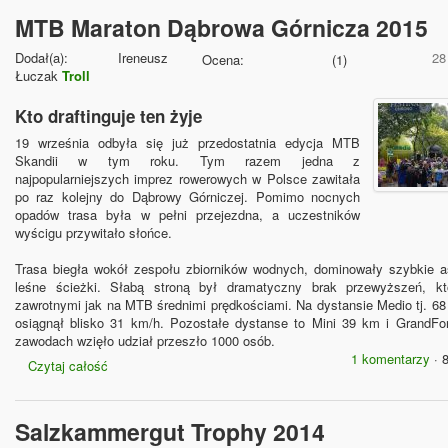
MTB Maraton Dąbrowa Górnicza 2015
Dodał(a):
Ireneusz
28
Ocena:
(
1
)
Łuczak
Troll
Kto draftinguje ten żyje
19 września odbyła się już przedostatnia edycja MTB
Skandii w tym roku. Tym razem jedna z
najpopularniejszych imprez rowerowych w Polsce zawitała
po raz kolejny do Dąbrowy Górniczej. Pomimo nocnych
opadów trasa była w pełni przejezdna, a uczestników
wyścigu przywitało słońce.
Trasa biegła wokół zespołu zbiorników wodnych, dominowały szybkie asf
leśne ścieżki. Słabą stroną był dramatyczny brak przewyższeń, kt
zawrotnymi jak na MTB średnimi prędkościami. Na dystansie Medio tj. 6
osiągnął blisko 31 km/h. Pozostałe dystanse to Mini 39 km i Grand
zawodach wzięło udział przeszło 1000 osób.
1 komentarzy
· 
Czytaj całość
Salzkammergut Trophy 2014