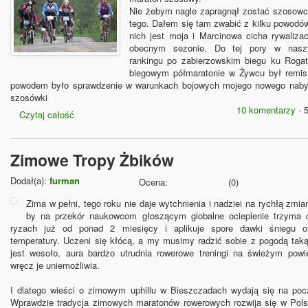
Nie żebym nagle zapragnął zostać szosowce
tego. Dałem się tam zwabić z kilku powodó
nich jest moja i Marcinowa cicha rywaliza
obecnym sezonie. Do tej pory w nas
rankingu po zabierzowskim biegu ku Roga
biegowym półmaratonie w Żywcu był remis
powodem było sprawdzenie w warunkach bojowych mojego nowego nabytk
szosówki
10 komentarzy
· 
Czytaj całość
Zimowe Tropy Żbików
Dodał(a):
furman
Ocena:
(
0
)
Zima w pełni, tego roku nie daje wytchnienia i nadziei na rychłą zmi
by na przekór naukowcom głoszącym globalne ocieplenie trzyma 
ryzach już od ponad 2 miesięcy i aplikuje spore dawki śniegu 
temperatury. Uczeni się kłócą, a my musimy radzić sobie z pogodą taką 
jest wesoło, aura bardzo utrudnia rowerowe treningi na świeżym powie
wręcz je uniemożliwia.
I dlatego wieści o zimowym uphillu w Bieszczadach wydają się na poc
Wprawdzie tradycja zimowych maratonów rowerowych rozwija się w Polsc