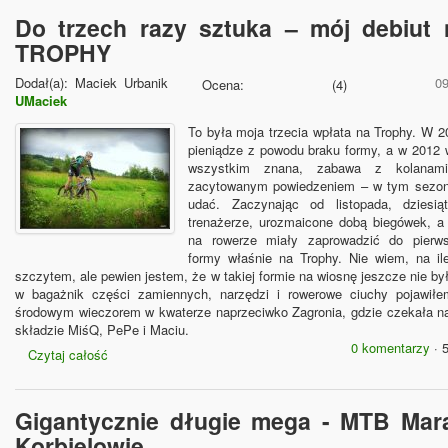
Do trzech razy sztuka – mój debiut
TROPHY
Dodał(a):
Maciek Urbanik
0
Ocena:
(
4
)
UMaciek
To była moja trzecia wpłata na Trophy. W 
pieniądze z powodu braku formy, a w 2012 
wszystkim znana, zabawa z kolanam
zacytowanym powiedzeniem – w tym sezoni
udać. Zaczynając od listopada, dziesią
trenażerze, urozmaicone dobą biegówek, 
na rowerze miały zaprowadzić do pierw
formy właśnie na Trophy. Nie wiem, na il
szczytem, ale pewien jestem, że w takiej formie na wiosnę jeszcze nie b
w bagażnik części zamiennych, narzędzi i rowerowe ciuchy pojawił
środowym wieczorem w kwaterze naprzeciwko Zagronia, gdzie czekała n
składzie MiśQ, PePe i Maciu.
0 komentarzy
· 
Czytaj całość
Gigantycznie długie mega - MTB Mar
Korbielowie