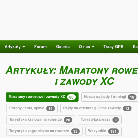
Artykuły
Forum
Galeria
O nas
Trasy GPS
Ka
Artykuły: Maratony row
i zawody XC
Maratony rowerowe i zawody XC
Nasze wyjazdy i treningi
86
18
Porady, testy, opinie
Rajdy na orientację i inne zawody
13
13
Turystyka krajowa na rowerze
Turystyka piesza
20
9
Turystyka zagraniczna na rowerze
Wszystkie
32
191