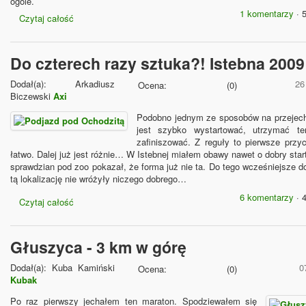
ogóle.
1 komentarzy
· 
Czytaj całość
Do czterech razy sztuka?! Istebna 2009
Dodał(a):
Arkadiusz
26
Ocena:
(
0
)
Biczewski
Axi
Podobno jednym ze sposobów na przejec
jest szybko wystartować, utrzymać 
zafiniszować. Z reguły to pierwsze przy
łatwo. Dalej już jest różnie… W Istebnej miałem obawy nawet o dobry sta
sprawdzian pod zoo pokazał, że forma już nie ta. Do tego wcześniejsze d
tą lokalizację nie wróżyły niczego dobrego…
6 komentarzy
· 
Czytaj całość
Głuszyca - 3 km w górę
Dodał(a):
Kuba Kamiński
0
Ocena:
(
0
)
Kubak
Po raz pierwszy jechałem ten maraton. Spodziewałem się