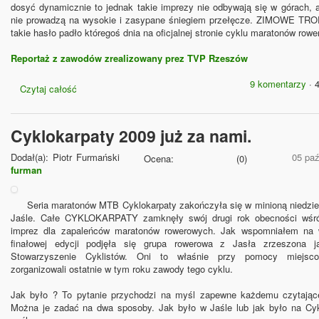
dosyć dynamicznie to jednak takie imprezy nie odbywają się w górach, 
nie prowadzą na wysokie i zasypane śniegiem przełęcze. ZIMOWE T
takie hasło padło któregoś dnia na oficjalnej stronie cyklu maratonów row
Reportaż z zawodów zrealizowany prez TVP Rzeszów
9 komentarzy
· 
Czytaj całość
Cyklokarpaty 2009 już za nami.
Dodał(a):
Piotr Furmański
05 paź
Ocena:
(
0
)
furman
Seria maratonów MTB Cyklokarpaty zakończyła się w minioną niedzi
Jaśle. Całe CYKLOKARPATY zamknęły swój drugi rok obecności wśr
imprez dla zapaleńców maratonów rowerowych. Jak wspomniałem na w
finałowej edycji podjęła się grupa rowerowa z Jasła zrzeszona ja
Stowarzyszenie Cyklistów. Oni to właśnie przy pomocy miejs
zorganizowali ostatnie w tym roku zawody tego cyklu.
Jak było ? To pytanie przychodzi na myśl zapewne każdemu czytając
Można je zadać na dwa sposoby. Jak było w Jaśle lub jak było na Cy