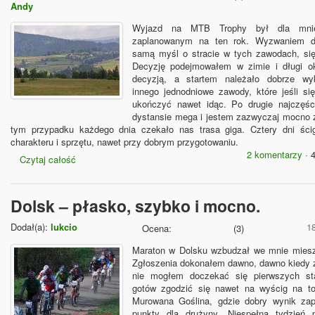
Andy
Wyjazd na MTB Trophy był dla mni
zaplanowanym na ten rok. Wyzwaniem d
samą myśl o stracie w tych zawodach, si
Decyzję podejmowałem w zimie i długi o
decyzją, a startem należało dobrze wy
innego jednodniowe zawody, które jeśli s
ukończyć nawet idąc. Po drugie najczęści
dystansie mega i jestem zazwyczaj mocno
tym przypadku każdego dnia czekało nas trasa giga. Cztery dni ści
charakteru i sprzętu, nawet przy dobrym przygotowaniu.
2 komentarzy
· 
Czytaj całość
Dolsk – płasko, szybko i mocno.
Dodał(a):
lukcio
1
Ocena:
(
3
)
Maraton w Dolsku wzbudzał we mnie miesz
Zgłoszenia dokonałem dawno, dawno kiedy
nie mogłem doczekać się pierwszych st
gotów zgodzić się nawet na wyścig na to
Murowana Goślina, gdzie dobry wynik zap
punkty dla drużyny. Niespełna tydzień p