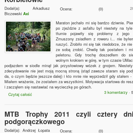
Dodał(a):
Arkadiusz
2
Ocena:
(
0
)
Biczewski
Axi
Maraton jechało mi się bardzo dziwnie. Pie
po zjeździe z asfaltu był niestety na tyl
tłumie pojawiły się problemy z jego 
Zmuszony zsiadłem z roweru i... nie byłe
ruszyć. Zrobiło mi się tak niedobrze, że ni
ze sobą zrobić. Chwilę tak postałem i m
peletonu. Gdy trochę doszedłem do si
wolnym krokiem w górę, w tym czasie UMac
podjazdem w siodle minął jak przysłowiowy wózek z gnojem. Niestet
zdecydowanie nie jest moją mocną stroną (stąd zawsze staram się podj
da, o czym będzie jeszcze dalej) i kto mnie nie wyprzedził gdy stałem - z
Miałem wrażenie, że zostałem za wszystkimi. Motywacja startowa do res
i zacząłem się nastawiać na wycieczkę po górach.
3 komentarzy
· 
Czytaj całość
MTB Trophy 2011 czyli cztery dn
podgorączkowego
Dodał(a):
Andrzej Łopata
Ocena:
(
0
)