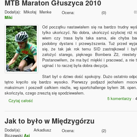
MTB Maraton Głuszyca 2010
Dodał(a):
Mikołaj Menke
0
Ocena:
(
0
)
Miki
Od początku nastawiałem się na bardzo trudny wyś
tylko ukończyć. No dobra, ukończyć szybciej niż ro
wiem czy trasa była taka sama, ale chyba ba
podobny dystans i przewyższenia. Tuż przed wyj
się, że tak jak rok temu SID zastrajkował i b
założyć starego, pięknego Bombera Z2, niestety
Postanowiłem, że ma być miękki i pracować, a nie t
uginać i to raczej była dobra decyzja.
Start był o dziwo dość spokojny. Dużo ostatnio odp
tętno kręciło się bardzo wysoko. Pierwszy podjazd jechałem mocn
maksimum i poszedł całkiem nieźle, wg sportchallenge byłem 38. open. 
skończyła, czego zresztą się spodziewałem.
5 komentarzy
· 
Czytaj całość
Jak to było w Międzygórzu
Dodał(a):
Arkadiusz
Ocena:
(
2
)
Biczewski
Axi