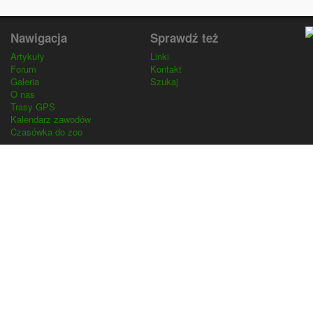
Nawigacja
Sprawdź też
Artykuły
Linki
Forum
Kontakt
Galeria
Szukaj
O nas
Trasy GPS
Kalendarz zawodów
Czasówka do zoo