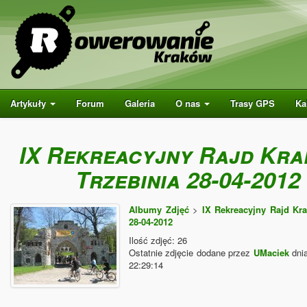
Artykuły
Forum
Galeria
O nas
Trasy GPS
Ka
IX Rekreacyjny Rajd Kra
Trzebinia 28-04-2012
Albumy Zdjęć
>
IX Rekreacyjny Rajd Kra
28-04-2012
Ilość zdjęć: 26
Ostatnie zdjęcie dodane przez
UMaciek
dnia
22:29:14