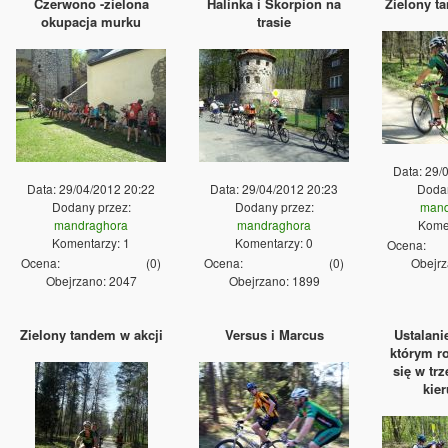
Czerwono -zielona
Halinka i Skorpion na
Zielony t
okupacja murku
trasie
Data: 29/
Data: 29/04/2012 20:22
Data: 29/04/2012 20:23
Dodan
Dodany przez:
Dodany przez:
mand
mandraghora
mandraghora
Komen
Komentarzy: 1
Komentarzy: 0
Ocena:
Ocena:
(
0
)
Ocena:
(
0
)
Obejrz
Obejrzano: 2047
Obejrzano: 1899
Zielony tandem w akcji
Versus i Marcus
Ustalanie
którym r
się w tr
kie